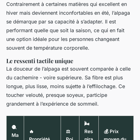
Contrairement à certaines matières qui excellent en
hiver mais deviennent inconfortables en été, l’alpaga
se démarque par sa capacité à s’adapter. Il est
performant quelle que soit la saison, ce qui en fait
une option idéale pour les personnes changeant
souvent de température corporelle.
Le ressenti tactile unique
La douceur de l’alpaga est souvent comparée à celle
du cachemire - voire supérieure. Sa fibre est plus
longue, plus lisse, moins sujette à l’effilochage. Ce
toucher velouté, presque soyeux, participe
grandement à l’expérience de sommeil.
🌬️
🧶
🔥
⚖️
Res
💰 Prix
Ma
Propriété
Poi
pira
moyen du