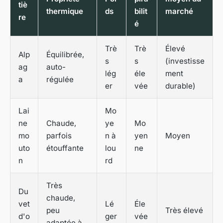
tiè
thermique
ds
bilit
marché
re
é
Trè
Trè
Élevé
Alp
Équilibrée,
s
s
(investisse
ag
auto-
lég
éle
ment
a
régulée
er
vée
durable)
Lai
Mo
ne
Chaude,
ye
Mo
mo
parfois
n à
yen
Moyen
uto
étouffante
lou
ne
n
rd
Très
Du
chaude,
vet
Lé
Éle
peu
Très élevé
d'o
ger
vée
adaptée à