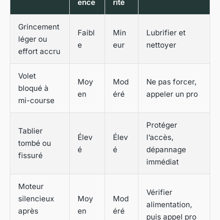
ence
rité
Grincement
Faibl
Min
Lubrifier et
léger ou
e
eur
nettoyer
effort accru
Volet
Moy
Mod
Ne pas forcer,
bloqué à
en
éré
appeler un pro
mi-course
Protéger
Tablier
Élev
Élev
l’accès,
tombé ou
é
é
dépannage
fissuré
immédiat
Moteur
Vérifier
silencieux
Moy
Mod
alimentation,
après
en
éré
puis appel pro