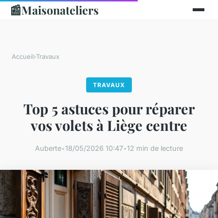
📰
Maisonateliers
Accueil
›
Travaux
TRAVAUX
Top 5 astuces pour réparer
vos volets à Liège centre
Auberte
•
18/05/2026 10:47
•
12 min de lecture