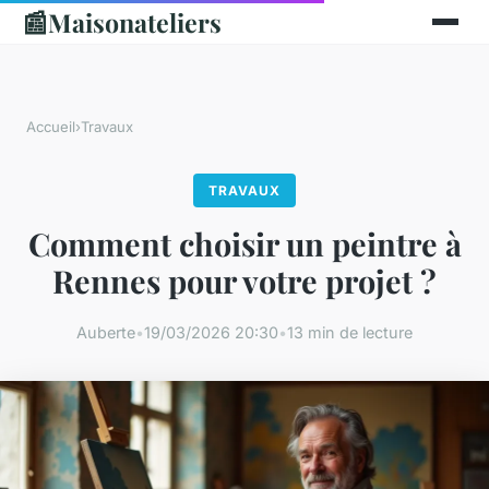
📰
Maisonateliers
Accueil
›
Travaux
TRAVAUX
Comment choisir un peintre à
Rennes pour votre projet ?
Auberte
•
19/03/2026 20:30
•
13 min de lecture