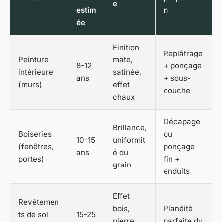
e
estim
n
ée
Finition
Replâtrage
Peinture
mate,
8-12
+ ponçage
intérieure
satinée,
ans
+ sous-
(murs)
effet
couche
chaux
Décapage
Brillance,
Boiseries
ou
10-15
uniformit
(fenêtres,
ponçage
ans
é du
portes)
fin +
grain
enduits
Effet
Revêtemen
bois,
Planéité
ts de sol
15-25
pierre,
parfaite du