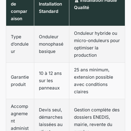
🏆 Installation Haute
de
Installation
Qualité
compar
Standard
aison
Onduleur hybride ou
Type
Onduleur
micro-onduleurs pour
d’ondule
monophasé
optimiser la
ur
basique
production
25 ans minimum,
10 à 12 ans
Garantie
extension possible
sur les
produit
avec conditions
panneaux
claires
Accomp
Devis seul,
Gestion complète des
agneme
démarches
dossiers ENEDIS,
nt
laissées au
mairie, revente du
administ