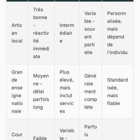
Très
Varia
Personn
bonne
ble -
alisée,
Artis
-
Interm
souv
mais
an
réactiv
édiair
ent
dépend
local
ité
e
parti
de
immédi
elle
l’individu
ate
Gran
Plus
Moyen
Géné
de
élevé,
Standard
ne -
rale
ense
mais
isée,
délai
ment
igne
inclut
mais
parfois
comp
natio
servic
fiable
long
lète
nale
es
Parfo
Variab
Cour
is
Faible
le -