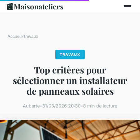
📰
Maisonateliers
Accueil
›
Travaux
TRAVAUX
Top critères pour
sélectionner un installateur
de panneaux solaires
Auberte
•
31/03/2026 20:30
•
8 min de lecture