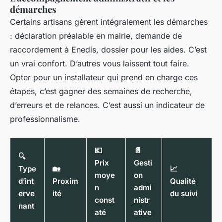
démarches
Certains artisans gèrent intégralement les démarches
: déclaration préalable en mairie, demande de
raccordement à Enedis, dossier pour les aides. C’est
un vrai confort. D’autres vous laissent tout faire.
Opter pour un installateur qui prend en charge ces
étapes, c’est gagner des semaines de recherche,
d’erreurs et de relances. C’est aussi un indicateur de
professionnalisme.
💶
📄
🔍
Prix
Gesti
Type
🏡
📈
moye
on
d’int
Proxim
Qualité
n
admi
erve
ité
du suivi
const
nistr
nant
até
ative