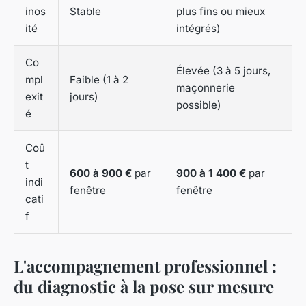
inos
Stable
plus fins ou mieux
ité
intégrés)
Co
Élevée (3 à 5 jours,
mpl
Faible (1 à 2
maçonnerie
exit
jours)
possible)
é
Coû
t
600 à 900 €
par
900 à 1 400 €
par
indi
fenêtre
fenêtre
cati
f
L'accompagnement professionnel :
du diagnostic à la pose sur mesure